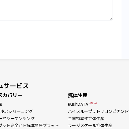
ムサービス
スカバリー
抗体生産
New!
発
RushDATA
細胞スクリーニング
ハイスループットリコンビナント
ーマシーケンシング
二重特異性抗体生産
プット完全ヒト抗体開発プラット
ラージスケール抗体生産