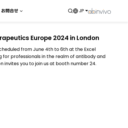
お問合せ
JP
rapeutics Europe 2024 in London
cheduled from June 4th to 6th at the Excel
g for professionals in the realm of antibody and
n invites you to join us at booth number 24.