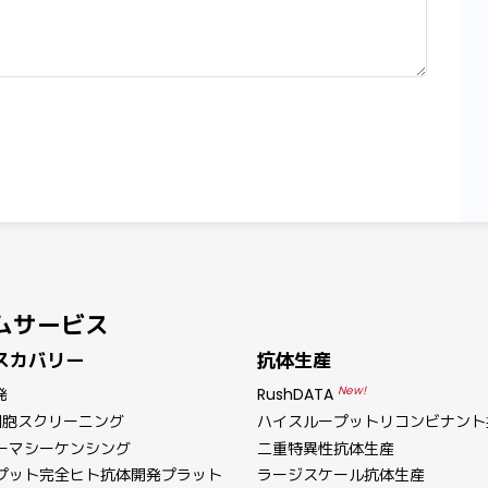
ムサービス
スカバリー
抗体生産
New!
発
RushDATA
細胞スクリーニング
ハイスループットリコンビナント
ーマシーケンシング
二重特異性抗体生産
プット完全ヒト抗体開発プラット
ラージスケール抗体生産