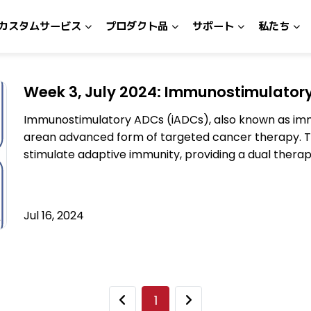
カスタムサービス
プロダクト品
サポート
私たち
Week 3, July 2024: Immunostimulator
Immunostimulatory ADCs (iADCs), also known as imm
arean advanced form of targeted cancer therapy. Th
stimulate adaptive immunity, providing a dual therap
combine
Jul 16, 2024
1