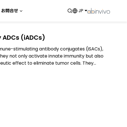
お問合せ
JP
y ADCs (iADCs)
une-stimulating antibody conjugates (iSACs),
ey not only activate innate immunity but also
eutic effect to eliminate tumor cells. They