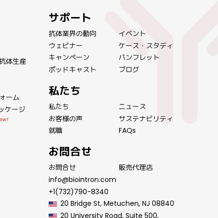
サポート
抗体業界の動向
イベント
ウェビナー
ケース・スタディ
キャンペーン
パンフレット
抗体生産
ポッドキャスト
ブログ
私たち
ォーム
私たち
ニュース
パッケージ
お客様の声
サステナビリティ
ew!
就職
FAQs
お問合せ
お問合せ
販売代理店
info@biointron.com
+1(732)790-8340
20 Bridge St, Metuchen, NJ 08840
20 University Road, Suite 500,