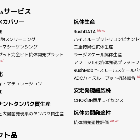
ムサービス
スカバリー
抗体生産
New!
発
RushDATA
細胞スクリーニング
ハイスループットリコンビナント
ーマシーケンシング
二重特異性抗体生産
プット完全ヒト抗体開発プラット
ラージスケール抗体生産
w!
アフコシル化抗体発現プラットフ
RushMab™-スモールスケール
化
N
ADCハイスループット抗体結合
ィ・マチュレーション
安定発現細胞株
化
CHOK1BN商用ライセンス
ナントタンパク質生産
抗体の開発適性
と大腸菌発現系のタンパク質生産
New!
抗体開発適性評価
クト品