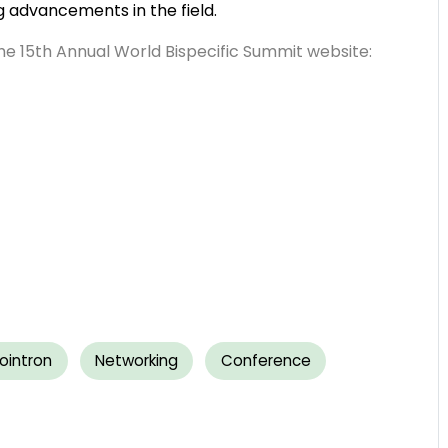
g advancements in the field.
the 15th Annual World Bispecific Summit website:
iointron
Networking
Conference