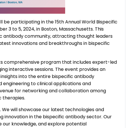
l be participating in the 15th Annual World Bispecific
r 3 to 5, 2024, in Boston, Massachusetts. This
ic antibody community, attracting thought leaders
atest innovations and breakthroughs in bispecific
 its comprehensive program that includes expert-led
ing interactive sessions. The event provides an
nsights into the entire bispecific antibody
 engineering to clinical applications and
me venue for networking and collaboration among
c therapies.
ent. We will showcase our latest technologies and
g innovation in the bispecific antibody sector. Our
e our knowledge, and explore potential