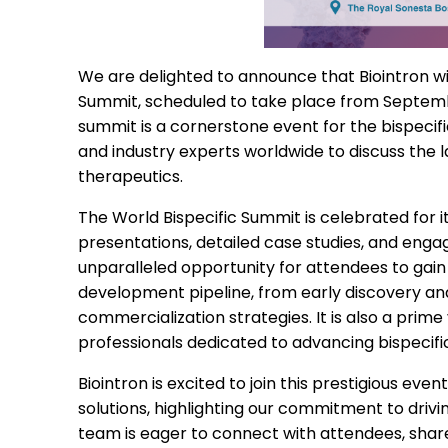
We are delighted to announce that Biointron wil
Summit, scheduled to take place from Septembe
summit is a cornerstone event for the bispecif
and industry experts worldwide to discuss the l
therapeutics.
The World Bispecific Summit is celebrated for
presentations, detailed case studies, and engag
unparalleled opportunity for attendees to gain i
development pipeline, from early discovery and
commercialization strategies. It is also a pri
professionals dedicated to advancing bispecifi
Biointron is excited to join this prestigious ev
solutions, highlighting our commitment to drivin
team is eager to connect with attendees, shar