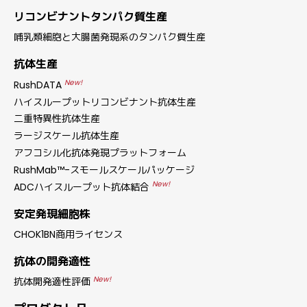
リコンビナントタンパク質生産
哺乳類細胞と大腸菌発現系のタンパク質生産
抗体生産
New!
RushDATA
ハイスループットリコンビナント抗体生産
二重特異性抗体生産
ラージスケール抗体生産
アフコシル化抗体発現プラットフォーム
RushMab™-スモールスケールパッケージ
New!
ADCハイスループット抗体結合
安定発現細胞株
CHOK1BN商用ライセンス
抗体の開発適性
New!
抗体開発適性評価