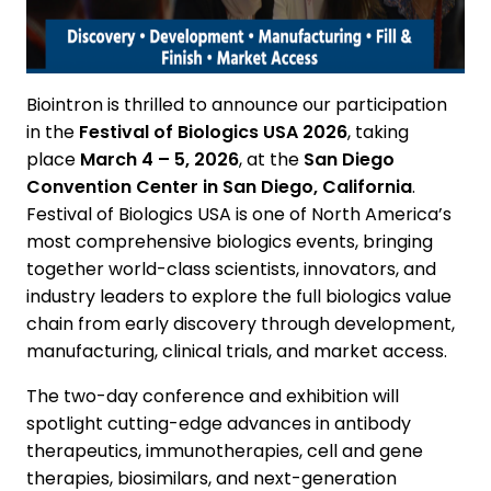
Biointron is thrilled to announce our participation
in the
Festival of Biologics USA 2026
, taking
place
March 4 – 5, 2026
, at the
San Diego
Convention Center in San Diego, California
.
Festival of Biologics USA is one of North America’s
most comprehensive biologics events, bringing
together world-class scientists, innovators, and
industry leaders to explore the full biologics value
chain from early discovery through development,
manufacturing, clinical trials, and market access.
The two-day conference and exhibition will
spotlight cutting-edge advances in antibody
therapeutics, immunotherapies, cell and gene
therapies, biosimilars, and next-generation