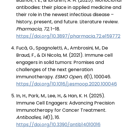
Bashov, I. E., & Ibrahim, A. H. (2025). Monoclonal
antibodies: their place in applied medicine and
their role in the newest infectious disease –
history, present, and future. Literature review.
Pharmacia, 72
, 1–18.
https://doi.org/10.3897/pharmacia.72.e159772⁠
Fucà, G., Spagnoletti, A., Ambrosini, M., De
Braud, F., & Di Nicola, M. (2021). Immune cell
engagers in solid tumors: Promises and
challenges of the next generation
immunotherapy.
ESMO Open, 6
(1), 100046.
https://doi.org/10.1016/j.esmoop.2020.100046⁠
In, H., Park, M., Lee, H., & Han, K. H. (2025).
Immune Cell Engagers: Advancing Precision
Immunotherapy for Cancer Treatment.
Antibodies, 14
(1), 16.
https://doi.org/10.3390/antib14010016⁠