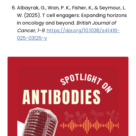
Albayrak, G., Wan, P. K., Fisher, K., & Seymour, L.
W. (2025). T cell engagers: Expanding horizons
in oncology and beyond.
British Journal of
Cancer, 1-9
. ⁠
https://doi.org/10.1038/s41416-
025-03125-y‌