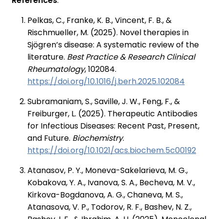
References
:
Pelkas, C., Franke, K. B., Vincent, F. B., &
Rischmueller, M. (2025). Novel therapies in
Sjögren’s disease: A systematic review of the
literature.
Best Practice & Research Clinical
Rheumatology
, 102084.
https://doi.org/10.1016/j.berh.2025.102084⁠
Subramaniam, S., Saville, J. W., Feng, F., &
Freiburger, L. (2025). Therapeutic Antibodies
for Infectious Diseases: Recent Past, Present,
and Future.
Biochemistry
.
https://doi.org/10.1021/acs.biochem.5c00192⁠
Atanasov, P. Y., Moneva-Sakelarieva, M. G.,
Kobakova, Y. A., Ivanova, S. A., Becheva, M. V.,
Kirkova-Bogdanova, A. G., Chaneva, M. S.,
Atanasova, V. P., Todorov, R. F., Bashev, N. Z.,