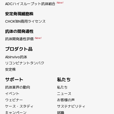
New!
ADCハイスループット抗体結合
安定発現細胞株
CHOK1BN商用ライセンス
抗体の開発適性
New!
抗体開発適性評価
プロダクト品
Abinvivo抗体
リコンビナントタンパク
安定株
サポート
私たち
抗体業界の動向
私たち
イベント
ニュース
ウェビナー
お客様の声
ケース・スタディ
サステナビリティ
キャンペーン
就職